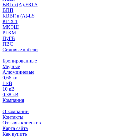
ВВГнг(А)-FRLS
ВПП
КВВГнг(А)-LS
КГ-ХЛ
МКЭШ
РГКМ
ПуГВ
ПВС
Силовые кабели
Бронированные
Медные
Алюминиевые
0,66 кв
1 кВ
10 кВ
0,38 кВ
Компания
О компании
Контакты
Отзывы клиентов
Карта сайта
Как купить