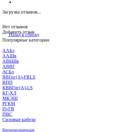
Загрузка отзывов...
Нет отзывов
Добавить отзыв
Назад к списку
Популярные категории
ААБл
ААШв
АВБШв
АВВГ
АСБл
ВВГнг(А)-FRLS
ВПП
КВВГнг(А)-LS
КГ-ХЛ
МКЭШ
РГКМ
ПуГВ
ПВС
Силовые кабели
Бронированные