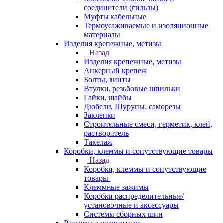
соединители (гильзы)
Муфты кабельные
Термоусаживаемые и изоляционные
материалы
Изделия крепежные, метизы
Назад
Изделия крепежные, метизы
Анкерный крепеж
Болты, винты
Втулки, резьбовые шпильки
Гайки, шайбы
Дюбели, Шурупы, саморезы
Заклепки
Строительные смеси, герметик, клей,
растворитель
Такелаж
Коробки, клеммы и сопутствующие товары
Назад
Коробки, клеммы и сопутствующие
товары
Клеммные зажимы
Коробки распределительные/
установочные и аксессуары
Системы сборных шин
Разъемы, соединители