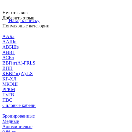
Нет отзывов
Добавить отзыв
Назад к списку
Популярные категории
ААБл
ААШв
АВБШв
АВВГ
АСБл
ВВГнг(А)-FRLS
ВПП
КВВГнг(А)-LS
КГ-ХЛ
МКЭШ
РГКМ
ПуГВ
ПВС
Силовые кабели
Бронированные
Медные
Алюминиевые
0,66 кв