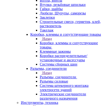
Болты, винты
Втулки, резьбовые шпильки
Гайки, шайбы
Дюбели, Шурупы, саморезы
Заклепки
Строительные смеси, герметик, клей,
растворитель
Такелаж
Коробки, клеммы и сопутствующие товары
Назад
Коробки, клеммы и сопутствующие
товары
Клеммные зажимы
Коробки распределительные/
установочные и аксессуары
Системы сборных шин
Разъемы, соединители
Назад
Разъемы, соединители
Разъемы силовые
Система штекерного монтажа
электросети зданий
Электрические соединители
различного назначения
Инструменты, техника