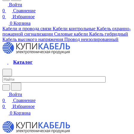
Войти
0
Сравнение
0
Избранное
0
Корзина
Кабели и провода связи
Кабели контрольные
Кабель охранно-
пожарной сигнализации
Силовые кабели
Кабель гибридный
Кабель высокого напряжения
Провод неизолированный
Каталог
Войти
0
Сравнение
0
Избранное
0
Корзина