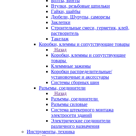
Болты, винты
Втулки, резьбовые шпильки
Гайки, шайбы
Дюбели, Шурупы, саморезы
Заклепки
Строительные смеси, герметик, клей,
растворитель
Такелаж
Коробки, клеммы и сопутствующие товары
Назад
Коробки, клеммы и сопутствующие
товары
Клеммные зажимы
Коробки распределительные/
установочные и аксессуары
Системы сборных шин
Разъемы, соединители
Назад
Разъемы, соединители
Разъемы силовые
Система штекерного монтажа
электросети зданий
Электрические соединители
различного назначения
Инструменты, техника