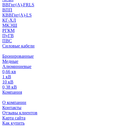
ВВГнг(А)-FRLS
ВПП
КВВГнг(А)-LS
КГ-ХЛ
МКЭШ
РГКМ
ПуГВ
ПВС
Силовые кабели
Бронированные
Медные
Алюминиевые
0,66 кв
1 кВ
10 кВ
0,38 кВ
Компания
О компании
Контакты
Отзывы клиентов
Карта сайта
Как купить