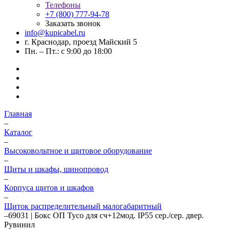
Телефоны
+7 (800) 777-94-78
Заказать звонок
info@kupicabel.ru
г. Краснодар, проезд Майский 5
Пн. – Пт.: с 9:00 до 18:00
Главная
–
Каталог
–
Высоковольтное и щитовое оборудование
–
Щиты и шкафы, шинопровод
–
Корпуса щитов и шкафов
–
Щиток распределительный малогабаритный
–
69031 | Бокс ОП Тусо для сч+12мод. IP55 сер./сер. двер.
Рувинил