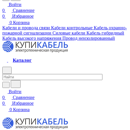
Войти
0
Сравнение
0
Избранное
0
Корзина
Кабели и провода связи
Кабели контрольные
Кабель охранно-
пожарной сигнализации
Силовые кабели
Кабель гибридный
Кабель высокого напряжения
Провод неизолированный
Каталог
Войти
0
Сравнение
0
Избранное
0
Корзина