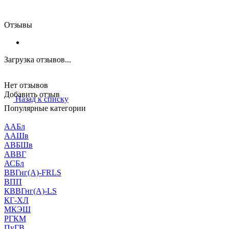
Отзывы
Загрузка отзывов...
Нет отзывов
Добавить отзыв
Назад к списку
Популярные категории
ААБл
ААШв
АВБШв
АВВГ
АСБл
ВВГнг(А)-FRLS
ВПП
КВВГнг(А)-LS
КГ-ХЛ
МКЭШ
РГКМ
ПуГВ