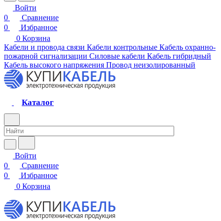
Войти
0
Сравнение
0
Избранное
0
Корзина
Кабели и провода связи
Кабели контрольные
Кабель охранно-
пожарной сигнализации
Силовые кабели
Кабель гибридный
Кабель высокого напряжения
Провод неизолированный
Каталог
Войти
0
Сравнение
0
Избранное
0
Корзина