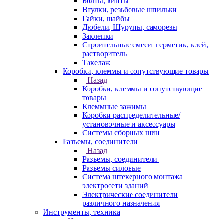
Болты, винты
Втулки, резьбовые шпильки
Гайки, шайбы
Дюбели, Шурупы, саморезы
Заклепки
Строительные смеси, герметик, клей,
растворитель
Такелаж
Коробки, клеммы и сопутствующие товары
Назад
Коробки, клеммы и сопутствующие
товары
Клеммные зажимы
Коробки распределительные/
установочные и аксессуары
Системы сборных шин
Разъемы, соединители
Назад
Разъемы, соединители
Разъемы силовые
Система штекерного монтажа
электросети зданий
Электрические соединители
различного назначения
Инструменты, техника