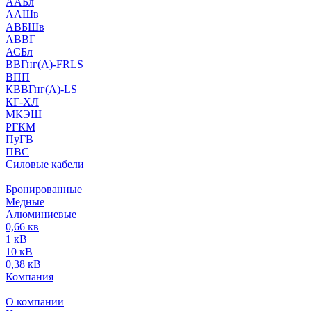
ААБл
ААШв
АВБШв
АВВГ
АСБл
ВВГнг(А)-FRLS
ВПП
КВВГнг(А)-LS
КГ-ХЛ
МКЭШ
РГКМ
ПуГВ
ПВС
Силовые кабели
Бронированные
Медные
Алюминиевые
0,66 кв
1 кВ
10 кВ
0,38 кВ
Компания
О компании