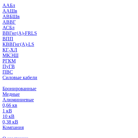
ААБл
ААШв
АВБШв
АВВГ
АСБл
ВВГнг(А)-FRLS
ВПП
КВВГнг(А)-LS
КГ-ХЛ
МКЭШ
РГКМ
ПуГВ
ПВС
Силовые кабели
Бронированные
Медные
Алюминиевые
0,66 кв
1 кВ
10 кВ
0,38 кВ
Компания