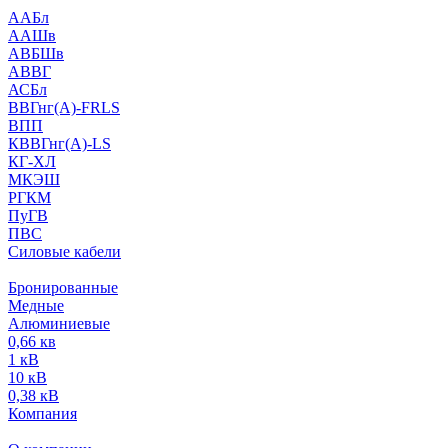
ААБл
ААШв
АВБШв
АВВГ
АСБл
ВВГнг(А)-FRLS
ВПП
КВВГнг(А)-LS
КГ-ХЛ
МКЭШ
РГКМ
ПуГВ
ПВС
Силовые кабели
Бронированные
Медные
Алюминиевые
0,66 кв
1 кВ
10 кВ
0,38 кВ
Компания