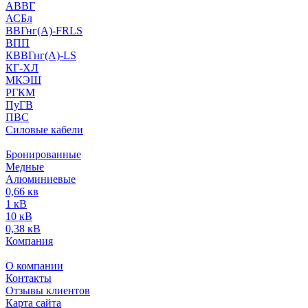
АВВГ
АСБл
ВВГнг(А)-FRLS
ВПП
КВВГнг(А)-LS
КГ-ХЛ
МКЭШ
РГКМ
ПуГВ
ПВС
Силовые кабели
Бронированные
Медные
Алюминиевые
0,66 кв
1 кВ
10 кВ
0,38 кВ
Компания
О компании
Контакты
Отзывы клиентов
Карта сайта