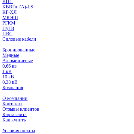
ВПП
КВВГнг(А)-LS
КГ-ХЛ
МКЭШ
РГКМ
ПуГВ
ПВС
Силовые кабели
Бронированные
Медные
Алюминиевые
0,66 кв
1 кВ
10 кВ
0,38 кВ
Компания
О компании
Контакты
Отзывы клиентов
Карта сайта
Как купить
Условия оплаты