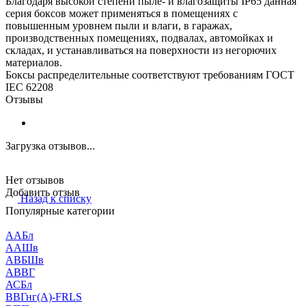
Благодаря высокой степени пыле- и влагозащиты IP65 данная
серия боксов может применяться в помещениях с
повышенным уровнем пыли и влаги, в гаражах,
производственных помещениях, подвалах, автомойках и
складах, и устанавливаться на поверхности из негорючих
материалов.
Боксы распределительные соответствуют требованиям ГОСТ
IEC 62208
Отзывы
Загрузка отзывов...
Нет отзывов
Добавить отзыв
Назад к списку
Популярные категории
ААБл
ААШв
АВБШв
АВВГ
АСБл
ВВГнг(А)-FRLS