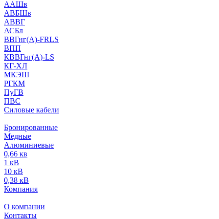
ААШв
АВБШв
АВВГ
АСБл
ВВГнг(А)-FRLS
ВПП
КВВГнг(А)-LS
КГ-ХЛ
МКЭШ
РГКМ
ПуГВ
ПВС
Силовые кабели
Бронированные
Медные
Алюминиевые
0,66 кв
1 кВ
10 кВ
0,38 кВ
Компания
О компании
Контакты