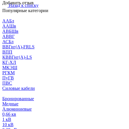
Добавить отзыв
Назад к списку
Популярные категории
ААБл
ААШв
АВБШв
АВВГ
АСБл
ВВГнг(А)-FRLS
ВПП
КВВГнг(А)-LS
КГ-ХЛ
МКЭШ
РГКМ
ПуГВ
ПВС
Силовые кабели
Бронированные
Медные
Алюминиевые
0,66 кв
1 кВ
10 кВ