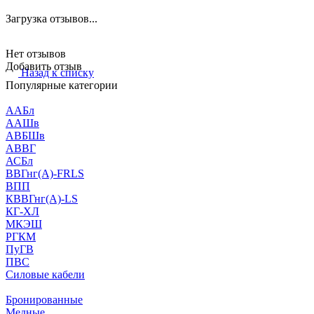
Загрузка отзывов...
Нет отзывов
Добавить отзыв
Назад к списку
Популярные категории
ААБл
ААШв
АВБШв
АВВГ
АСБл
ВВГнг(А)-FRLS
ВПП
КВВГнг(А)-LS
КГ-ХЛ
МКЭШ
РГКМ
ПуГВ
ПВС
Силовые кабели
Бронированные
Медные