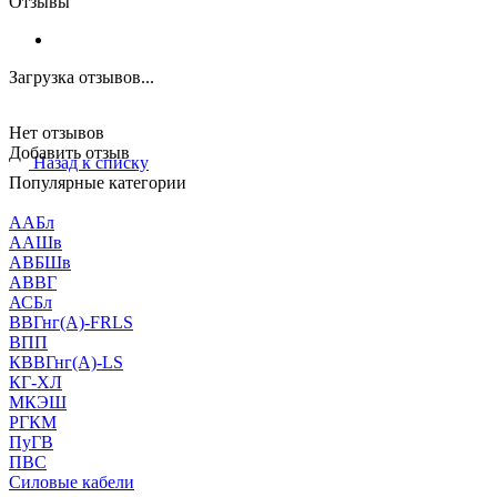
Отзывы
Загрузка отзывов...
Нет отзывов
Добавить отзыв
Назад к списку
Популярные категории
ААБл
ААШв
АВБШв
АВВГ
АСБл
ВВГнг(А)-FRLS
ВПП
КВВГнг(А)-LS
КГ-ХЛ
МКЭШ
РГКМ
ПуГВ
ПВС
Силовые кабели