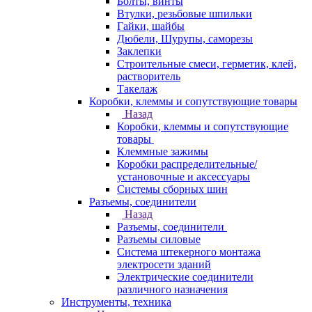
Болты, винты
Втулки, резьбовые шпильки
Гайки, шайбы
Дюбели, Шурупы, саморезы
Заклепки
Строительные смеси, герметик, клей,
растворитель
Такелаж
Коробки, клеммы и сопутствующие товары
Назад
Коробки, клеммы и сопутствующие
товары
Клеммные зажимы
Коробки распределительные/
установочные и аксессуары
Системы сборных шин
Разъемы, соединители
Назад
Разъемы, соединители
Разъемы силовые
Система штекерного монтажа
электросети зданий
Электрические соединители
различного назначения
Инструменты, техника