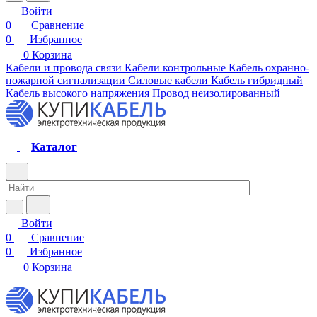
Войти
0
Сравнение
0
Избранное
0
Корзина
Кабели и провода связи
Кабели контрольные
Кабель охранно-
пожарной сигнализации
Силовые кабели
Кабель гибридный
Кабель высокого напряжения
Провод неизолированный
Каталог
Войти
0
Сравнение
0
Избранное
0
Корзина