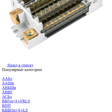
Назад к списку
Популярные категории
ААБл
ААШв
АВБШв
АВВГ
АСБл
ВВГнг(А)-FRLS
ВПП
КВВГнг(А)-LS