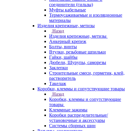
соединители (гильзы)
Муфты кабельные
Термоусаживаемые и изоляционные
материалы
Изделия крепежные, метизы
Назад
Изделия крепежные, метизы
Анкерный крепеж
Болты, винты
Втулки, резьбовые шпильки
Гайки, шайбы
Дюбели, Шурупы, саморезы
Заклепки
Строительные смеси, герметик, клей,
растворитель
Такелаж
Коробки, клеммы и сопутствующие товары
Назад
Коробки, клеммы и сопутствующие
товары
Клеммные зажимы
Коробки распределительные/
установочные и аксессуары
Системы сборных шин
Разъемы, соединители