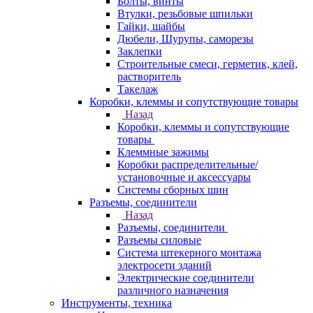
Болты, винты
Втулки, резьбовые шпильки
Гайки, шайбы
Дюбели, Шурупы, саморезы
Заклепки
Строительные смеси, герметик, клей,
растворитель
Такелаж
Коробки, клеммы и сопутствующие товары
Назад
Коробки, клеммы и сопутствующие
товары
Клеммные зажимы
Коробки распределительные/
установочные и аксессуары
Системы сборных шин
Разъемы, соединители
Назад
Разъемы, соединители
Разъемы силовые
Система штекерного монтажа
электросети зданий
Электрические соединители
различного назначения
Инструменты, техника