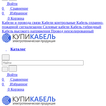
Войти
0
Сравнение
0
Избранное
0
Корзина
Кабели и провода связи
Кабели контрольные
Кабель охранно-
пожарной сигнализации
Силовые кабели
Кабель гибридный
Кабель высокого напряжения
Провод неизолированный
Каталог
Войти
0
Сравнение
0
Избранное
0
Корзина