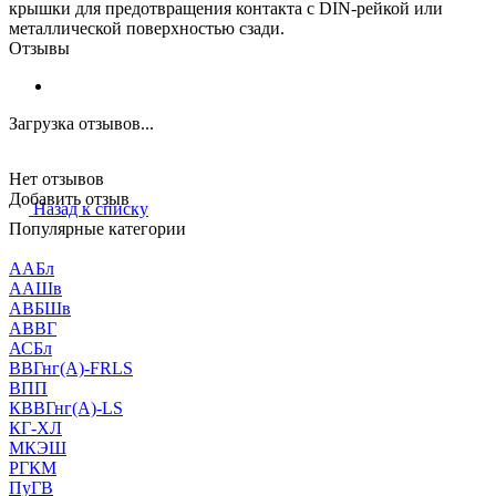
крышки для предотвращения контакта с DIN-рейкой или
металлической поверхностью сзади.
Отзывы
Загрузка отзывов...
Нет отзывов
Добавить отзыв
Назад к списку
Популярные категории
ААБл
ААШв
АВБШв
АВВГ
АСБл
ВВГнг(А)-FRLS
ВПП
КВВГнг(А)-LS
КГ-ХЛ
МКЭШ
РГКМ
ПуГВ