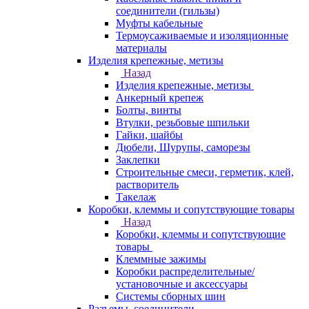
соединители (гильзы)
Муфты кабельные
Термоусаживаемые и изоляционные
материалы
Изделия крепежные, метизы
Назад
Изделия крепежные, метизы
Анкерный крепеж
Болты, винты
Втулки, резьбовые шпильки
Гайки, шайбы
Дюбели, Шурупы, саморезы
Заклепки
Строительные смеси, герметик, клей,
растворитель
Такелаж
Коробки, клеммы и сопутствующие товары
Назад
Коробки, клеммы и сопутствующие
товары
Клеммные зажимы
Коробки распределительные/
установочные и аксессуары
Системы сборных шин
Разъемы, соединители