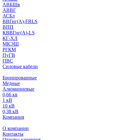
АВБШв
АВВГ
АСБл
ВВГнг(А)-FRLS
ВПП
КВВГнг(А)-LS
КГ-ХЛ
МКЭШ
РГКМ
ПуГВ
ПВС
Силовые кабели
Бронированные
Медные
Алюминиевые
0,66 кв
1 кВ
10 кВ
0,38 кВ
Компания
О компании
Контакты
Отзывы клиентов