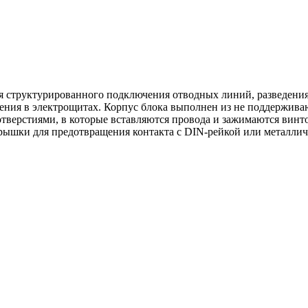
я структурированного подключения отводных линий, разведения
ления в электрощитах. Корпус блока выполнен из не поддержив
 отверстиями, в которые вставляются провода и зажимаются вин
крышки для предотвращения контакта с DIN-рейкой или металлич