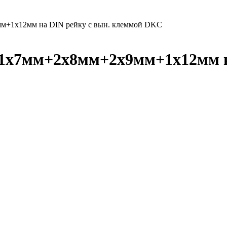
мм+1х12мм на DIN рейку с вын. клеммой DKC
11х7мм+2х8мм+2х9мм+1х12мм н