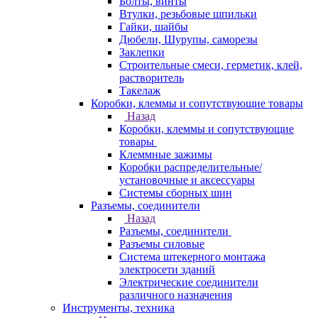
Болты, винты
Втулки, резьбовые шпильки
Гайки, шайбы
Дюбели, Шурупы, саморезы
Заклепки
Строительные смеси, герметик, клей,
растворитель
Такелаж
Коробки, клеммы и сопутствующие товары
Назад
Коробки, клеммы и сопутствующие
товары
Клеммные зажимы
Коробки распределительные/
установочные и аксессуары
Системы сборных шин
Разъемы, соединители
Назад
Разъемы, соединители
Разъемы силовые
Система штекерного монтажа
электросети зданий
Электрические соединители
различного назначения
Инструменты, техника