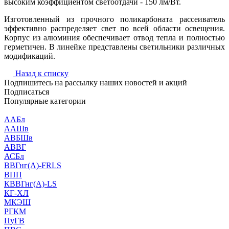
высоким коэффициентом светоотдачи - 150 лм/Вт.
Изготовленный из прочного поликарбоната рассеиватель
эффективно распределяет свет по всей области освещения.
Корпус из алюминия обеспечивает отвод тепла и полностью
герметичен. В линейке представлены светильники различных
модификаций.
Назад к списку
Подпишитесь на рассылку наших новостей и акций
Подписаться
Популярные категории
ААБл
ААШв
АВБШв
АВВГ
АСБл
ВВГнг(А)-FRLS
ВПП
КВВГнг(А)-LS
КГ-ХЛ
МКЭШ
РГКМ
ПуГВ