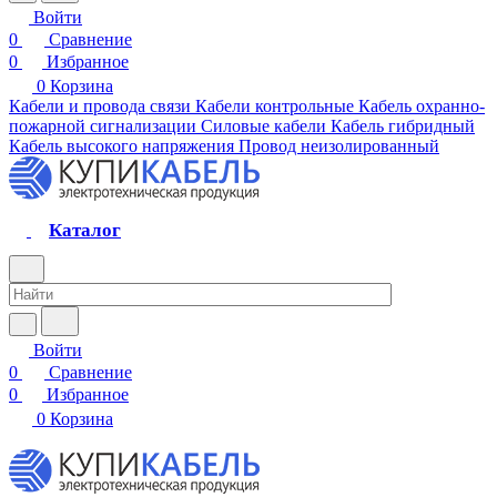
Войти
0
Сравнение
0
Избранное
0
Корзина
Кабели и провода связи
Кабели контрольные
Кабель охранно-
пожарной сигнализации
Силовые кабели
Кабель гибридный
Кабель высокого напряжения
Провод неизолированный
Каталог
Войти
0
Сравнение
0
Избранное
0
Корзина