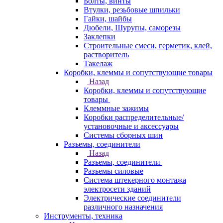
Болты, винты
Втулки, резьбовые шпильки
Гайки, шайбы
Дюбели, Шурупы, саморезы
Заклепки
Строительные смеси, герметик, клей,
растворитель
Такелаж
Коробки, клеммы и сопутствующие товары
Назад
Коробки, клеммы и сопутствующие
товары
Клеммные зажимы
Коробки распределительные/
установочные и аксессуары
Системы сборных шин
Разъемы, соединители
Назад
Разъемы, соединители
Разъемы силовые
Система штекерного монтажа
электросети зданий
Электрические соединители
различного назначения
Инструменты, техника