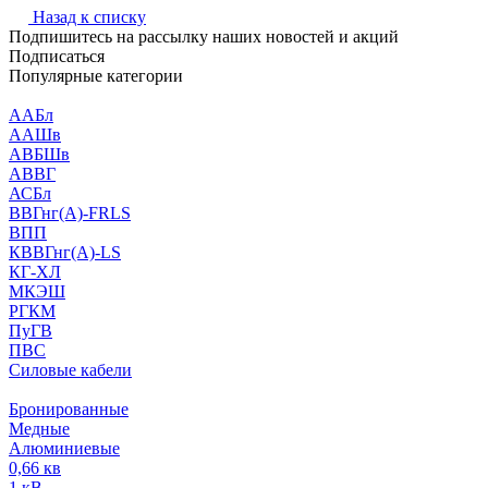
Назад к списку
Подпишитесь на рассылку наших новостей и акций
Подписаться
Популярные категории
ААБл
ААШв
АВБШв
АВВГ
АСБл
ВВГнг(А)-FRLS
ВПП
КВВГнг(А)-LS
КГ-ХЛ
МКЭШ
РГКМ
ПуГВ
ПВС
Силовые кабели
Бронированные
Медные
Алюминиевые
0,66 кв
1 кВ