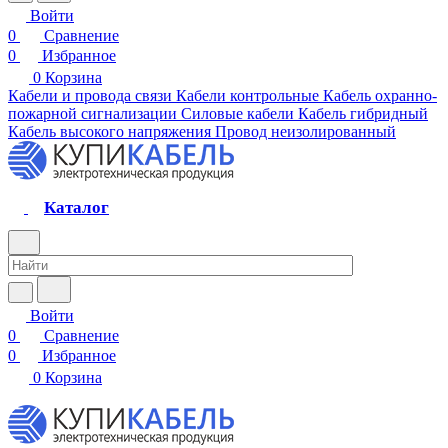
Войти
0
Сравнение
0
Избранное
0
Корзина
Кабели и провода связи
Кабели контрольные
Кабель охранно-
пожарной сигнализации
Силовые кабели
Кабель гибридный
Кабель высокого напряжения
Провод неизолированный
Каталог
Войти
0
Сравнение
0
Избранное
0
Корзина