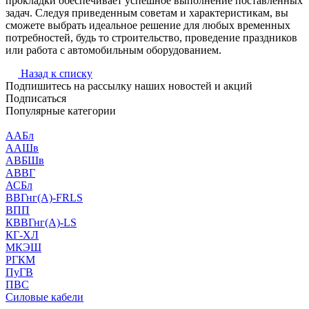
прокладки обеспечивает успешное выполнение поставленных
задач. Следуя приведенным советам и характеристикам, вы
сможете выбрать идеальное решение для любых временных
потребностей, будь то строительство, проведение праздников
или работа с автомобильным оборудованием.
Назад к списку
Подпишитесь на рассылку наших новостей и акций
Подписаться
Популярные категории
ААБл
ААШв
АВБШв
АВВГ
АСБл
ВВГнг(А)-FRLS
ВПП
КВВГнг(А)-LS
КГ-ХЛ
МКЭШ
РГКМ
ПуГВ
ПВС
Силовые кабели