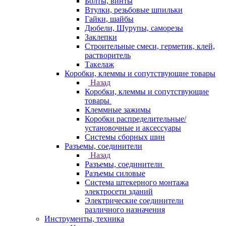
Болты, винты
Втулки, резьбовые шпильки
Гайки, шайбы
Дюбели, Шурупы, саморезы
Заклепки
Строительные смеси, герметик, клей,
растворитель
Такелаж
Коробки, клеммы и сопутствующие товары
Назад
Коробки, клеммы и сопутствующие
товары
Клеммные зажимы
Коробки распределительные/
установочные и аксессуары
Системы сборных шин
Разъемы, соединители
Назад
Разъемы, соединители
Разъемы силовые
Система штекерного монтажа
электросети зданий
Электрические соединители
различного назначения
Инструменты, техника