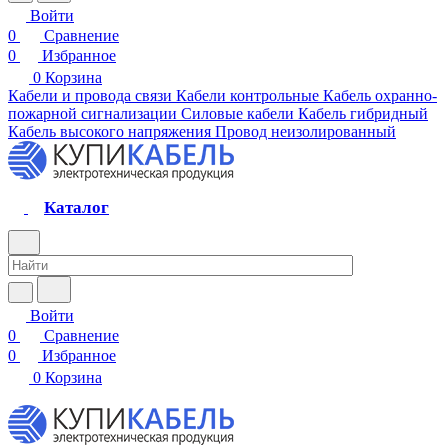
Войти
0
Сравнение
0
Избранное
0
Корзина
Кабели и провода связи
Кабели контрольные
Кабель охранно-
пожарной сигнализации
Силовые кабели
Кабель гибридный
Кабель высокого напряжения
Провод неизолированный
Каталог
Войти
0
Сравнение
0
Избранное
0
Корзина