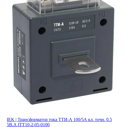
IEK | Трансформатор тока ТТИ-А 100/5А кл. точн. 0.5
5В.А ITT10-2-05-0100