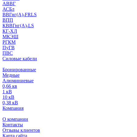
АВВГ
АСБл
ВВГнг(А)-FRLS
ВПП
КВВГнг(А)-LS
КГ-ХЛ
МКЭШ
РГКМ
ПуГВ
ПВС
Силовые кабели
Бронированные
Медные
Алюминиевые
0,66 кв
1 кВ
10 кВ
0,38 кВ
Компания
О компании
Контакты
Отзывы клиентов
Карта сайта