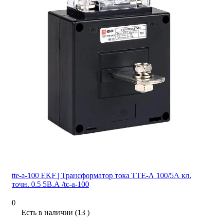
tte-a-100 EKF | Трансформатор тока ТТЕ-А 100/5А кл.
точн. 0.5 5В.А /tc-a-100
0
Есть в наличии (13 )