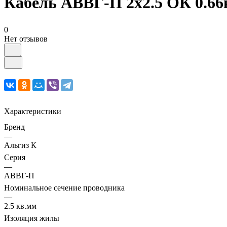
Кабель АВВГ-П 2х2.5 ОК 0.66к
0
Нет отзывов
Характеристики
Бренд
—
Альгиз К
Серия
—
АВВГ-П
Номинальное сечение проводника
—
2.5 кв.мм
Изоляция жилы