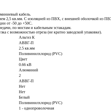
юминиевый кабель.
ем 2,5 кв.мм. С изоляцией из ПВХ, с внешней оболочкой из ПВХ
ции от -50 до +50С.
дачи, по мостам и кабельным эстакадам.
зка с возможностью отреза (не кратно заводской упаковке).
Альгиз К
АВВГ-П
2.5 кв.мм
Поливинилхлорид (PVC)
Цвет
0.66 кВ
Алюминий
2
АВВГ-П
Нет
Нет
Белый
Поливинилхлорид (PVC)
1 - однопроволочная