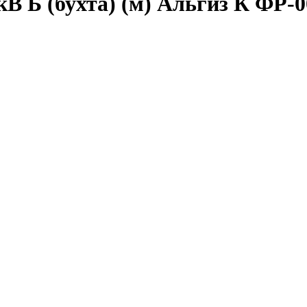
В Б (бухта) (м) Альгиз К ФР-