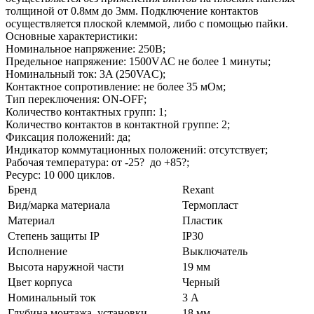
толщиной от 0.8мм до 3мм. Подключение контактов
осуществляется плоской клеммой, либо с помощью пайки.
Основные характеристики:
Номинальное напряжение: 250В;
Предельное напряжение: 1500VАС не более 1 минуты;
Номинальный ток: 3A (250VAC);
Контактное сопротивление: не более 35 мОм;
Тип переключения: ON-OFF;
Количество контактных групп: 1;
Количество контактов в контактной группе: 2;
Фиксация положений: да;
Индикатор коммутационных положений: отсутствует;
Рабочая температура: от -25? до +85?;
Ресурс: 10 000 циклов.
Бренд
Rexant
Вид/марка материала
Термопласт
Материал
Пластик
Степень защиты IP
IP30
Исполнение
Выключатель
Высота наружной части
19 мм
Цвет корпуса
Черный
Номинальный ток
3 А
Глубина монтажа, установки
18 мм