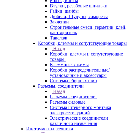
Болты, винты
Втулки, резьбовые шпильки
Гайки, шайбы
Дюбели, Шурупы, саморезы
Заклепки
Строительные смеси, герметик, клей,
растворитель
Такелаж
Коробки, клеммы и сопутствующие товары
Назад
Коробки, клеммы и сопутствующие
товары
Клеммные зажимы
Коробки распределительные/
установочные и аксессуары
Системы сборных шин
Разъемы, соединители
Назад
Разъемы, соединители
Разъемы силовые
Система штекерного монтажа
электросети зданий
Электрические соединители
различного назначения
Инструменты, техника