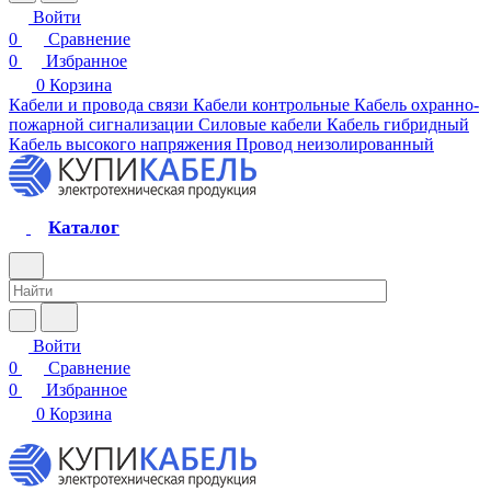
Войти
0
Сравнение
0
Избранное
0
Корзина
Кабели и провода связи
Кабели контрольные
Кабель охранно-
пожарной сигнализации
Силовые кабели
Кабель гибридный
Кабель высокого напряжения
Провод неизолированный
Каталог
Войти
0
Сравнение
0
Избранное
0
Корзина