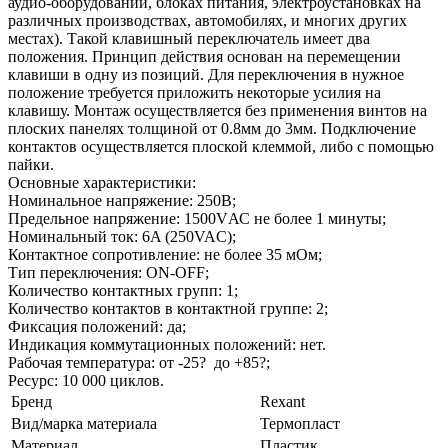
аудио-оборудовании, блоках питания, электроустановках на
различных производствах, автомобилях, и многих других
местах). Такой клавишный переключатель имеет два
положения. Принцип действия основан на перемещении
клавиши в одну из позиций. Для переключения в нужное
положение требуется приложить некоторые усилия на
клавишу. Монтаж осуществляется без применения винтов на
плоских панелях толщиной от 0.8мм до 3мм. Подключение
контактов осуществляется плоской клеммой, либо с помощью
пайки.
Основные характеристики:
Номинальное напряжение: 250В;
Предельное напряжение: 1500VАС не более 1 минуты;
Номинальный ток: 6A (250VAC);
Контактное сопротивление: не более 35 мОм;
Тип переключения: ON-OFF;
Количество контактных групп: 1;
Количество контактов в контактной группе: 2;
Фиксация положений: да;
Индикация коммутационных положений: нет.
Рабочая температура: от -25? до +85?;
Ресурс: 10 000 циклов.
Бренд
Rexant
Вид/марка материала
Термопласт
Материал
Пластик