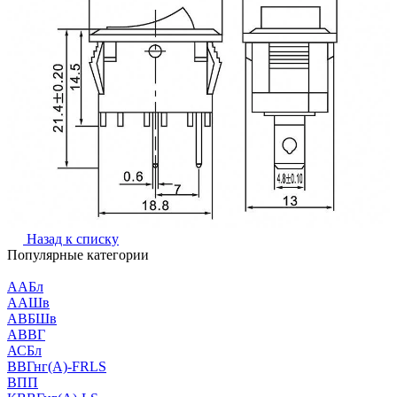
Назад к списку
Популярные категории
ААБл
ААШв
АВБШв
АВВГ
АСБл
ВВГнг(А)-FRLS
ВПП