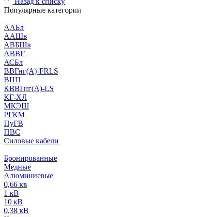
Назад к списку
Популярные категории
ААБл
ААШв
АВБШв
АВВГ
АСБл
ВВГнг(А)-FRLS
ВПП
КВВГнг(А)-LS
КГ-ХЛ
МКЭШ
РГКМ
ПуГВ
ПВС
Силовые кабели
Бронированные
Медные
Алюминиевые
0,66 кв
1 кВ
10 кВ
0,38 кВ