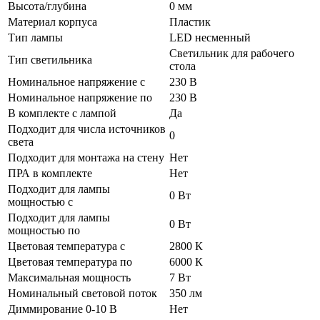
Высота/глубина
0 мм
Материал корпуса
Пластик
Тип лампы
LED несменный
Светильник для рабочего
Тип светильника
стола
Номинальное напряжение с
230 В
Номинальное напряжение по
230 В
В комплекте с лампой
Да
Подходит для числа источников
0
света
Подходит для монтажа на стену
Нет
ПРА в комплекте
Нет
Подходит для лампы
0 Вт
мощностью с
Подходит для лампы
0 Вт
мощностью по
Цветовая температура с
2800 К
Цветовая температура по
6000 К
Максимальная мощность
7 Вт
Номинальный световой поток
350 лм
Диммирование 0-10 В
Нет