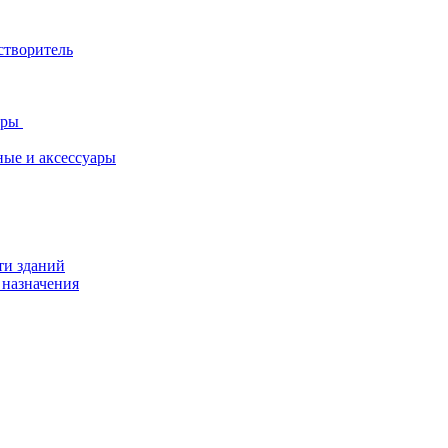
створитель
ары
ные и аксессуары
ти зданий
 назначения