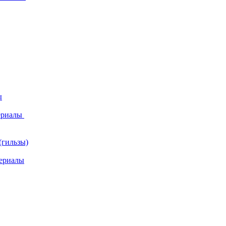
ы
ериалы
(гильзы)
ериалы