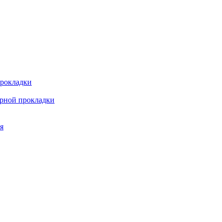
прокладки
арной прокладки
я