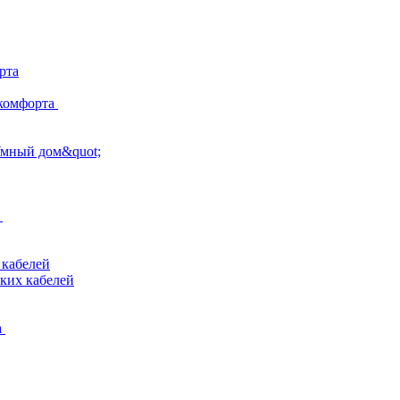
рта
комфорта
Умный дом&quot;
 кабелей
ких кабелей
а