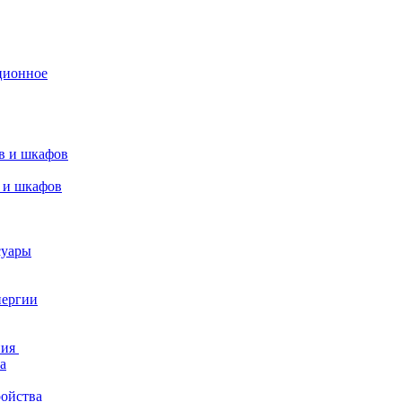
ционное
в и шкафов
 и шкафов
суары
нергии
ния
а
ройства