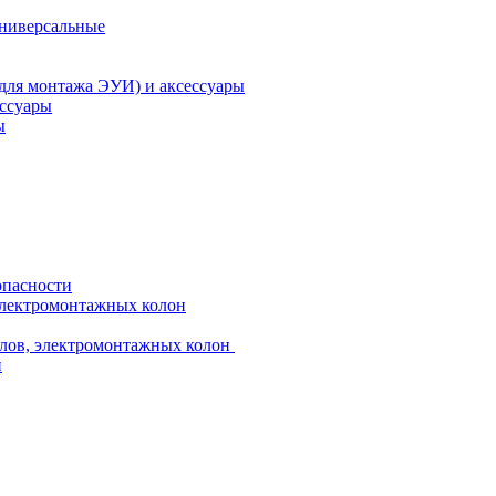
универсальные
 для монтажа ЭУИ) и аксессуары
ессуары
ы
опасности
электромонтажных колон
лов, электромонтажных колон
и