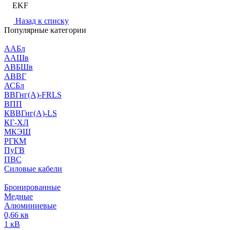
EKF
Назад к списку
Популярные категории
ААБл
ААШв
АВБШв
АВВГ
АСБл
ВВГнг(А)-FRLS
ВПП
КВВГнг(А)-LS
КГ-ХЛ
МКЭШ
РГКМ
ПуГВ
ПВС
Силовые кабели
Бронированные
Медные
Алюминиевые
0,66 кв
1 кВ