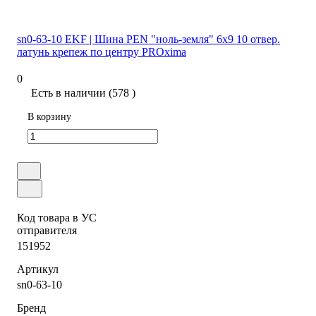
sn0-63-10 EKF | Шина PEN "ноль-земля" 6х9 10 отвер.
латунь крепеж по центру PROxima
0
Есть в наличии (578 )
В корзину
Код товара в УС
отправителя
151952
Артикул
sn0-63-10
Бренд