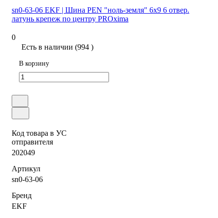
sn0-63-06 EKF | Шина PEN "ноль-земля" 6х9 6 отвер.
латунь крепеж по центру PROxima
0
Есть в наличии (994 )
В корзину
Код товара в УС
отправителя
202049
Артикул
sn0-63-06
Бренд
EKF