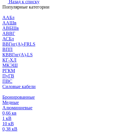
Назад к списку
Популярные категории
ААБл
ААШв
АВБШв
АВВГ
АСБл
ВВГнг(А)-FRLS
ВПП
КВВГнг(А)-LS
КГ-ХЛ
МКЭШ
РГКМ
ПуГВ
ПВС
Силовые кабели
Бронированные
Медные
Алюминиевые
0,66 кв
1 кВ
10 кВ
0,38 кВ