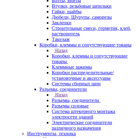
Болты, винты
Втулки, резьбовые шпильки
Гайки, шайбы
Дюбели, Шурупы, саморезы
Заклепки
Строительные смеси, герметик, клей,
растворитель
Такелаж
Коробки, клеммы и сопутствующие товары
Назад
Коробки, клеммы и сопутствующие
товары
Клеммные зажимы
Коробки распределительные/
установочные и аксессуары
Системы сборных шин
Разъемы, соединители
Назад
Разъемы, соединители
Разъемы силовые
Система штекерного монтажа
электросети зданий
Электрические соединители
различного назначения
Инструменты, техника