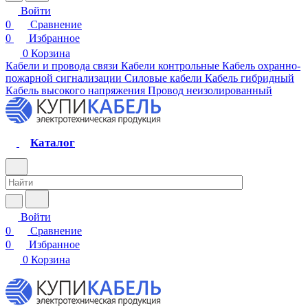
Войти
0
Сравнение
0
Избранное
0
Корзина
Кабели и провода связи
Кабели контрольные
Кабель охранно-
пожарной сигнализации
Силовые кабели
Кабель гибридный
Кабель высокого напряжения
Провод неизолированный
Каталог
Войти
0
Сравнение
0
Избранное
0
Корзина