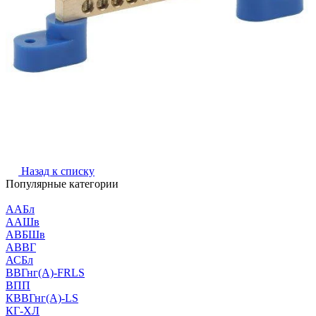
Назад к списку
Популярные категории
ААБл
ААШв
АВБШв
АВВГ
АСБл
ВВГнг(А)-FRLS
ВПП
КВВГнг(А)-LS
КГ-ХЛ