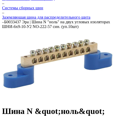
–
Системы сборных шин
–
Заземляющая шина для распределительного щита
–
Б0033437 Эра | Шина N "ноль" на двух угловых изоляторах
ШНИ-6х9-10-У2 NO-222-57 син. (уп.10шт)
Шина N &quot;ноль&quot;