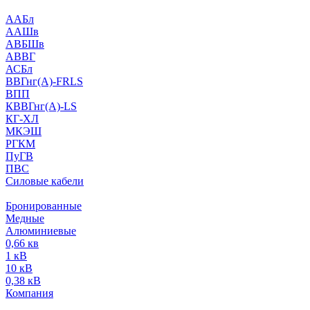
ААБл
ААШв
АВБШв
АВВГ
АСБл
ВВГнг(А)-FRLS
ВПП
КВВГнг(А)-LS
КГ-ХЛ
МКЭШ
РГКМ
ПуГВ
ПВС
Силовые кабели
Бронированные
Медные
Алюминиевые
0,66 кв
1 кВ
10 кВ
0,38 кВ
Компания