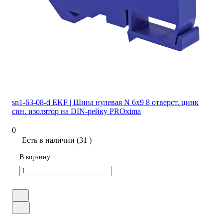
sn1-63-08-d EKF | Шина нулевая N 6х9 8 отверст. цинк
син. изолятор на DIN-рейку PROxima
0
Есть в наличии (31 )
В корзину