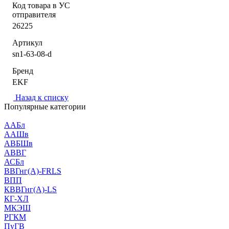
Код товара в УС
отправителя
26225
Артикул
sn1-63-08-d
Бренд
EKF
Назад к списку
Популярные категории
ААБл
ААШв
АВБШв
АВВГ
АСБл
ВВГнг(А)-FRLS
ВПП
КВВГнг(А)-LS
КГ-ХЛ
МКЭШ
РГКМ
ПуГВ