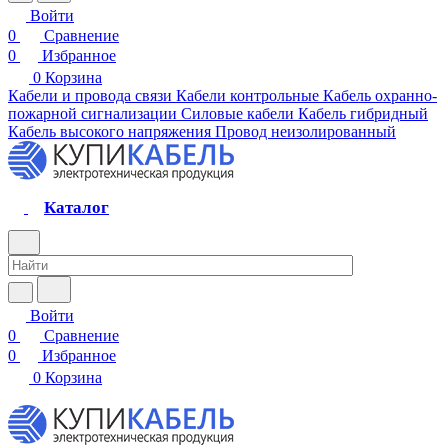
Войти
0
Сравнение
0
Избранное
0
Корзина
Кабели и провода связи
Кабели контрольные
Кабель охранно-
пожарной сигнализации
Силовые кабели
Кабель гибридный
Кабель высокого напряжения
Провод неизолированный
Каталог
Войти
0
Сравнение
0
Избранное
0
Корзина