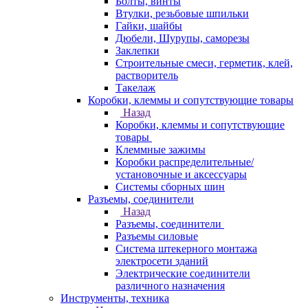
Болты, винты
Втулки, резьбовые шпильки
Гайки, шайбы
Дюбели, Шурупы, саморезы
Заклепки
Строительные смеси, герметик, клей,
растворитель
Такелаж
Коробки, клеммы и сопутствующие товары
Назад
Коробки, клеммы и сопутствующие
товары
Клеммные зажимы
Коробки распределительные/
установочные и аксессуары
Системы сборных шин
Разъемы, соединители
Назад
Разъемы, соединители
Разъемы силовые
Система штекерного монтажа
электросети зданий
Электрические соединители
различного назначения
Инструменты, техника