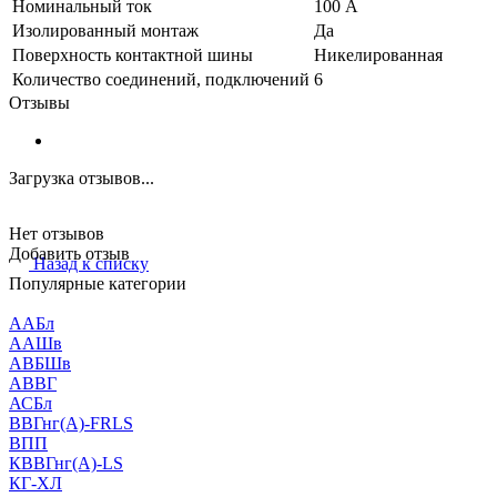
Номинальный ток
100 А
Изолированный монтаж
Да
Поверхность контактной шины
Никелированная
Количество соединений, подключений
6
Отзывы
Загрузка отзывов...
Нет отзывов
Добавить отзыв
Назад к списку
Популярные категории
ААБл
ААШв
АВБШв
АВВГ
АСБл
ВВГнг(А)-FRLS
ВПП
КВВГнг(А)-LS
КГ-ХЛ