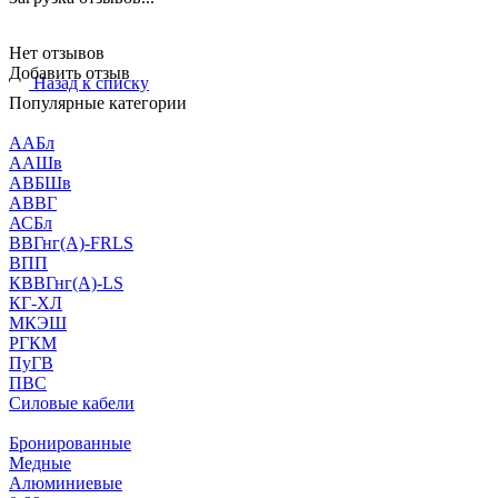
Нет отзывов
Добавить отзыв
Назад к списку
Популярные категории
ААБл
ААШв
АВБШв
АВВГ
АСБл
ВВГнг(А)-FRLS
ВПП
КВВГнг(А)-LS
КГ-ХЛ
МКЭШ
РГКМ
ПуГВ
ПВС
Силовые кабели
Бронированные
Медные
Алюминиевые