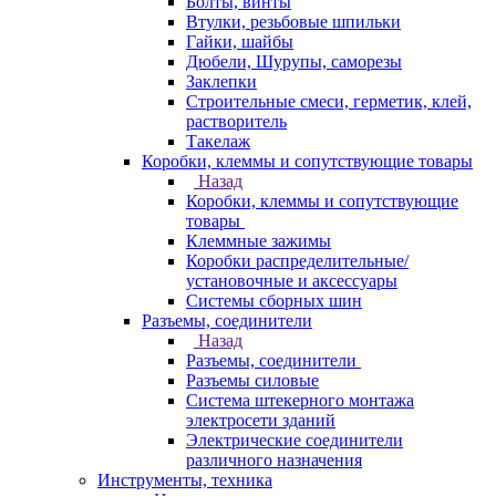
Болты, винты
Втулки, резьбовые шпильки
Гайки, шайбы
Дюбели, Шурупы, саморезы
Заклепки
Строительные смеси, герметик, клей,
растворитель
Такелаж
Коробки, клеммы и сопутствующие товары
Назад
Коробки, клеммы и сопутствующие
товары
Клеммные зажимы
Коробки распределительные/
установочные и аксессуары
Системы сборных шин
Разъемы, соединители
Назад
Разъемы, соединители
Разъемы силовые
Система штекерного монтажа
электросети зданий
Электрические соединители
различного назначения
Инструменты, техника