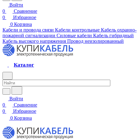
Войти
0
Сравнение
0
Избранное
0
Корзина
Кабели и провода связи
Кабели контрольные
Кабель охранно-
пожарной сигнализации
Силовые кабели
Кабель гибридный
Кабель высокого напряжения
Провод неизолированный
Каталог
Войти
0
Сравнение
0
Избранное
0
Корзина