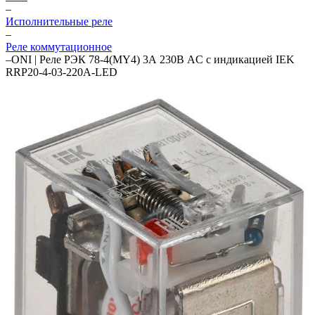
–
Исполнительные реле
–
Реле коммутационное
–
ONI | Реле РЭК 78-4(MY4) 3А 230В AC с индикацией IEK
RRP20-4-03-220A-LED