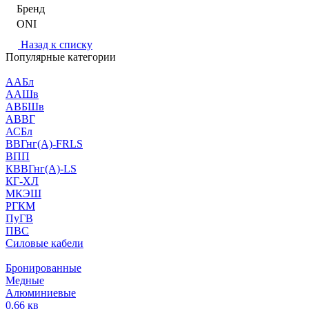
Бренд
ONI
Назад к списку
Популярные категории
ААБл
ААШв
АВБШв
АВВГ
АСБл
ВВГнг(А)-FRLS
ВПП
КВВГнг(А)-LS
КГ-ХЛ
МКЭШ
РГКМ
ПуГВ
ПВС
Силовые кабели
Бронированные
Медные
Алюминиевые
0,66 кв