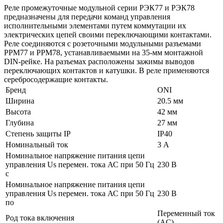
Реле промежуточные модульной серии РЭК77 и РЭК78
предназначены для передачи команд управления
исполнительными элементами путем коммутации их
электрических цепей своими переключающими контактами.
Реле соединяются с розеточными модульными разъемами
РРМ77 и РРМ78, устанавливаемыми на 35-мм монтажной
DIN-рейке. На разъемах расположены зажимы выводов
переключающих контактов и катушки. В реле применяются
серебросодержащие контакты.
Бренд
ONI
Ширина
20.5 мм
Высота
42 мм
Глубина
27 мм
Степень защиты IP
IP40
Номинальный ток
3 А
Номинальное напряжение питания цепи
управления Us перемен. тока АС при 50 Гц
230 В
с
Номинальное напряжение питания цепи
управления Us перемен. тока АС при 50 Гц
230 В
по
Переменный ток
Род тока включения
(AC)