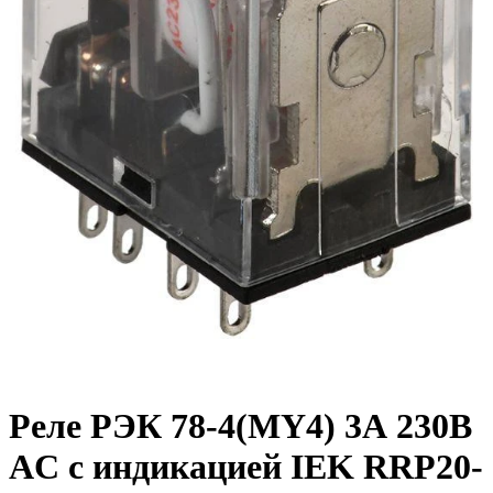
Реле РЭК 78-4(MY4) 3А 230В
AC с индикацией IEK RRP20-