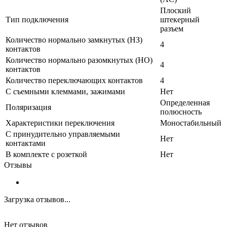
Плоский
Тип подключения
штекерный
разъем
Количество нормально замкнутых (НЗ)
4
контактов
Количество нормально разомкнутых (НО)
4
контактов
Количество переключающих контактов
4
С съемными клеммами, зажимами
Нет
Определенная
Поляризация
полюсность
Характеристики переключения
Моностабильный
С принудительно управляемыми
Нет
контактами
В комплекте с розеткой
Нет
Отзывы
Загрузка отзывов...
Нет отзывов